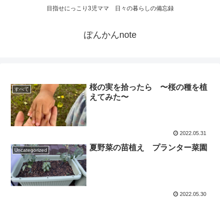
目指せにっこり3児ママ 日々の暮らしの備忘録
ぽんかんnote
桜の実を拾ったら 〜桜の種を植
すべて
えてみた〜
2022.05.31
夏野菜の苗植え プランター菜園
Uncategorized
2022.05.30