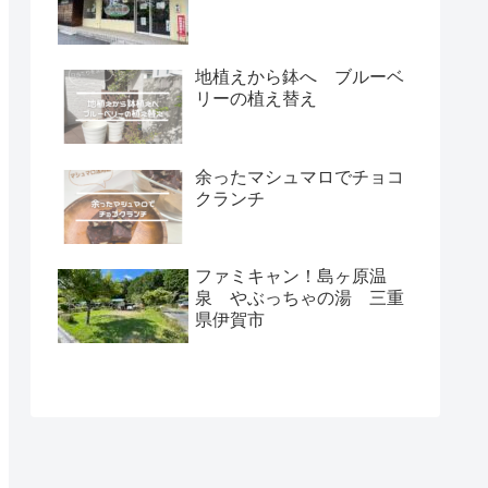
地植えから鉢へ ブルーベ
リーの植え替え
余ったマシュマロでチョコ
クランチ
ファミキャン！島ヶ原温
泉 やぶっちゃの湯 三重
県伊賀市