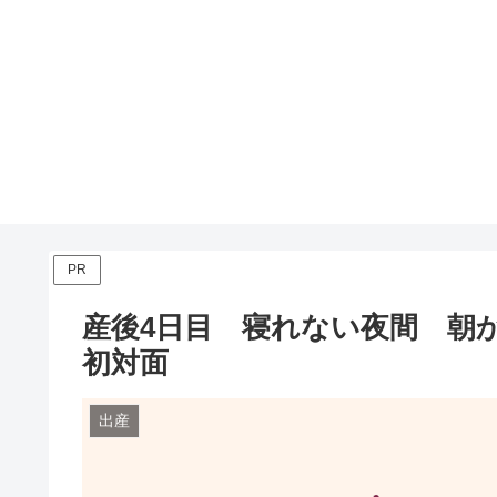
PR
産後4日目 寝れない夜間 朝
初対面
出産