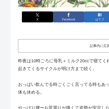
X
Facebook
はてブ
記事内に広
昨夜は10時ごろに母乳＋ミルク20ccで寝て
起きてくるサイクルが明け方まで続く。
おっぱい飲んでる時ごくごく言ってる時もあ
体も休める。
やっぱり腰〜お尻周りが痛くて姿勢が安定し